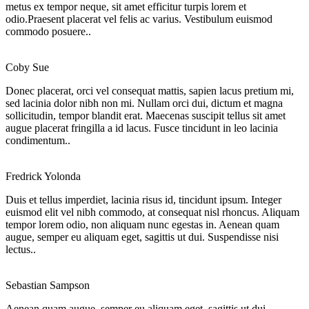
metus ex tempor neque, sit amet efficitur turpis lorem et
odio.Praesent placerat vel felis ac varius. Vestibulum euismod
commodo posuere..
Coby Sue
Donec placerat, orci vel consequat mattis, sapien lacus pretium mi,
sed lacinia dolor nibh non mi. Nullam orci dui, dictum et magna
sollicitudin, tempor blandit erat. Maecenas suscipit tellus sit amet
augue placerat fringilla a id lacus. Fusce tincidunt in leo lacinia
condimentum..
Fredrick Yolonda
Duis et tellus imperdiet, lacinia risus id, tincidunt ipsum. Integer
euismod elit vel nibh commodo, at consequat nisl rhoncus. Aliquam
tempor lorem odio, non aliquam nunc egestas in. Aenean quam
augue, semper eu aliquam eget, sagittis ut dui. Suspendisse nisi
lectus..
Sebastian Sampson
Aenean quam augue, semper eu aliquam eget, sagittis ut dui.