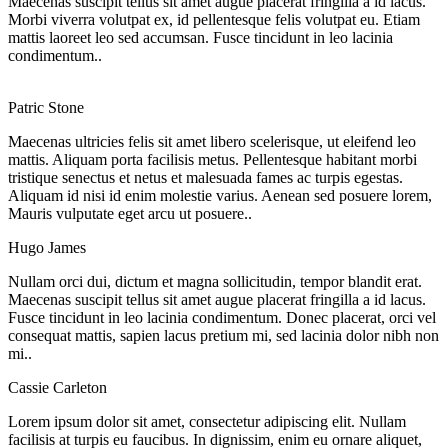
Maecenas suscipit tellus sit amet augue placerat fringilla a id lacus.
Morbi viverra volutpat ex, id pellentesque felis volutpat eu. Etiam
mattis laoreet leo sed accumsan. Fusce tincidunt in leo lacinia
condimentum..
Patric Stone
Maecenas ultricies felis sit amet libero scelerisque, ut eleifend leo
mattis. Aliquam porta facilisis metus. Pellentesque habitant morbi
tristique senectus et netus et malesuada fames ac turpis egestas.
Aliquam id nisi id enim molestie varius. Aenean sed posuere lorem,
Mauris vulputate eget arcu ut posuere..
Hugo James
Nullam orci dui, dictum et magna sollicitudin, tempor blandit erat.
Maecenas suscipit tellus sit amet augue placerat fringilla a id lacus.
Fusce tincidunt in leo lacinia condimentum. Donec placerat, orci vel
consequat mattis, sapien lacus pretium mi, sed lacinia dolor nibh non
mi..
Cassie Carleton
Lorem ipsum dolor sit amet, consectetur adipiscing elit. Nullam
facilisis at turpis eu faucibus. In dignissim, enim eu ornare aliquet,