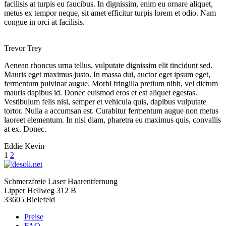
facilisis at turpis eu faucibus. In dignissim, enim eu ornare aliquet,
metus ex tempor neque, sit amet efficitur turpis lorem et odio. Nam
congue in orci at facilisis.
Trevor Trey
Aenean rhoncus urna tellus, vulputate dignissim elit tincidunt sed.
Mauris eget maximus justo. In massa dui, auctor eget ipsum eget,
fermentum pulvinar augue. Morbi fringilla pretium nibh, vel dictum
mauris dapibus id. Donec euismod eros et est aliquet egestas.
Vestibulum felis nisi, semper et vehicula quis, dapibus vulputate
tortor. Nulla a accumsan est. Curabitur fermentum augue non metus
laoreet elementum. In nisi diam, pharetra eu maximus quis, convallis
at ex. Donec.
Eddie Kevin
Posts
1
2
navigation
Schmerzfreie Laser Haarentfernung
Lipper Hellweg 312 B
33605 Bielefeld
Preise
FAQ